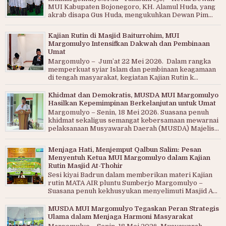
MUI Kabupaten Bojonegoro, KH. Alamul Huda, yang
akrab disapa Gus Huda, mengukuhkan Dewan Pim...
Kajian Rutin di Masjid Baiturrohim, MUI
Margomulyo Intensifkan Dakwah dan Pembinaan
Umat
Margomulyo – Jum’at 22 Mei 2026. Dalam rangka
memperkuat syiar Islam dan pembinaan keagamaan
di tengah masyarakat, kegiatan Kajian Rutin k...
Khidmat dan Demokratis, MUSDA MUI Margomulyo
Hasilkan Kepemimpinan Berkelanjutan untuk Umat
Margomulyo – Senin, 18 Mei 2026. Suasana penuh
khidmat sekaligus semangat kebersamaan mewarnai
pelaksanaan Musyawarah Daerah (MUSDA) Majelis...
Menjaga Hati, Menjemput Qalbun Salim: Pesan
Menyentuh Ketua MUI Margomulyo dalam Kajian
Rutin Masjid At-Thohir
Sesi kiyai Badrun dalam memberikan materi Kajian
rutin MATA AIR pluntu Sumberjo Margomulyo –
Suasana penuh kekhusyukan menyelimuti Masjid A...
MUSDA MUI Margomulyo Tegaskan Peran Strategis
Ulama dalam Menjaga Harmoni Masyarakat