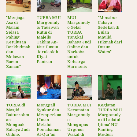
"Menjaga
TURBA MUI
MUI
"Menabur
Asa di
Margomuly
Margomuly
Cahaya
Malam
o: Tausiyah
o Gelar
Sedekah di
Selasa
Rutin di
TURBA:
Bulan
Pahing:
Majelis
Tangkal
Maulid:
Ketulusan
Taklim An-
Bahaya Judi
Hikmah dari
Berkhidmah
Nur Dusun
Online dan
Dusun
dan
Jeruk oleh
Narkoba
Wates"
Melawan
Kiyai
untuk
Racun
Paniran
Keluarga
Zaman"
Harmonis
TURBA di
Menggali
TURBA MUI
Kegiatan
Masjid
Syukur dan
Kecamatan
TURBA MUI
Baiturrohm
Memperkua
Margomuly
Margomuly
an:
t Iman
o:
o di Lailatul
Menguak
Melalui
Mengupas
Ijtima' NU
Bahaya Judi
Pemahaman
Urgensi
Ranting
Online,
Al-Qur'an
Wakaf di
Meduri: