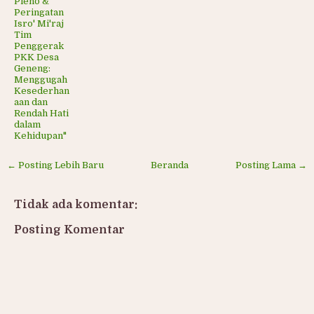
Pleno &
Peringatan
Isro' Mi'raj
Tim
Penggerak
PKK Desa
Geneng:
Menggugah
Kesederhan
aan dan
Rendah Hati
dalam
Kehidupan"
← Posting Lebih Baru
Beranda
Posting Lama →
Tidak ada komentar:
Posting Komentar