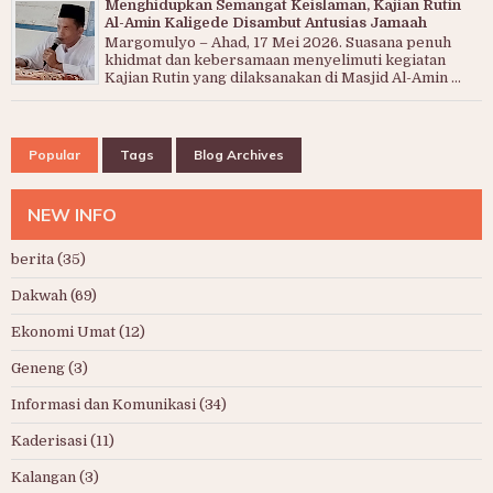
Menghidupkan Semangat Keislaman, Kajian Rutin
Al-Amin Kaligede Disambut Antusias Jamaah
Margomulyo – Ahad, 17 Mei 2026. Suasana penuh
khidmat dan kebersamaan menyelimuti kegiatan
Kajian Rutin yang dilaksanakan di Masjid Al-Amin ...
Popular
Tags
Blog Archives
NEW INFO
berita
(35)
Dakwah
(69)
Ekonomi Umat
(12)
Geneng
(3)
Informasi dan Komunikasi
(34)
Kaderisasi
(11)
Kalangan
(3)