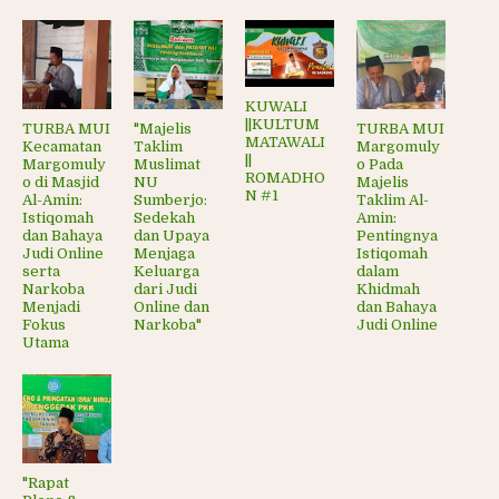
KUWALI
||KULTUM
TURBA MUI
"Majelis
TURBA MUI
MATAWALI
Kecamatan
Taklim
Margomuly
||
Margomuly
Muslimat
o Pada
ROMADHO
o di Masjid
NU
Majelis
N #1
Al-Amin:
Sumberjo:
Taklim Al-
Istiqomah
Sedekah
Amin:
dan Bahaya
dan Upaya
Pentingnya
Judi Online
Menjaga
Istiqomah
serta
Keluarga
dalam
Narkoba
dari Judi
Khidmah
Menjadi
Online dan
dan Bahaya
Fokus
Narkoba"
Judi Online
Utama
"Rapat