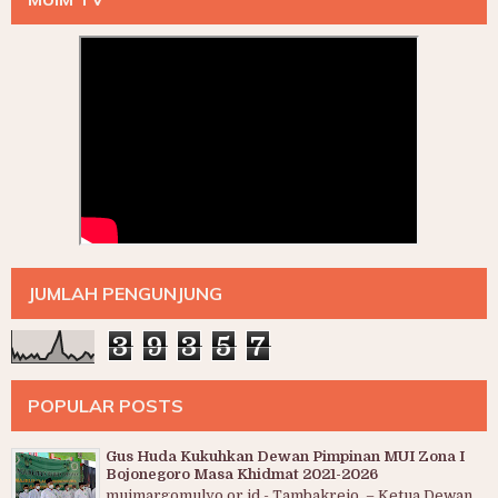
JUMLAH PENGUNJUNG
3
9
3
5
7
POPULAR POSTS
Gus Huda Kukuhkan Dewan Pimpinan MUI Zona I
Bojonegoro Masa Khidmat 2021-2026
muimargomulyo.or.id - Tambakrejo, – Ketua Dewan