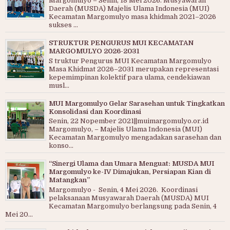
Margomulyo – Senin, 18 Mei 2026. Musyawarah
Daerah (MUSDA) Majelis Ulama Indonesia (MUI)
Kecamatan Margomulyo masa khidmah 2021–2026
sukses ...
STRUKTUR PENGURUS MUI KECAMATAN
MARGOMULYO 2026-2031
S truktur Pengurus MUI Kecamatan Margomulyo
Masa Khidmat 2026–2031 merupakan representasi
kepemimpinan kolektif para ulama, cendekiawan
musl...
MUI Margomulyo Gelar Sarasehan untuk Tingkatkan
Konsolidasi dan Koordinasi
Senin, 22 Nopember 2021||muimargomulyo.or.id
Margomulyo, – Majelis Ulama Indonesia (MUI)
Kecamatan Margomulyo mengadakan sarasehan dan
konso...
“Sinergi Ulama dan Umara Menguat: MUSDA MUI
Margomulyo ke-IV Dimajukan, Persiapan Kian di
Matangkan”
Margomulyo - Senin, 4 Mei 2026. Koordinasi
pelaksanaan Musyawarah Daerah (MUSDA) MUI
Kecamatan Margomulyo berlangsung pada Senin, 4
Mei 20...