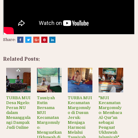
Share:
Related Posts:
TURBA MUI
Tausiyah
TURBA MUI
"MUI
Desa Ngelo:
Rutin
Kecamatan
Kecamatan
Peran NU
Bersama
Margomuly
Margomuly
dalam
MUI
o di Dusun
o: Membaca
Menanggula
Kecamatan
Jeruk:
Al-Qur'an
ngi Dampak
Margomuly
Menjaga
sebagai
Judi Online
o:
Harmoni
Penguat
Menguatkan
Melalui
Ukhuwah
Ukhuwah di
Tausiyah
Islamiyah"