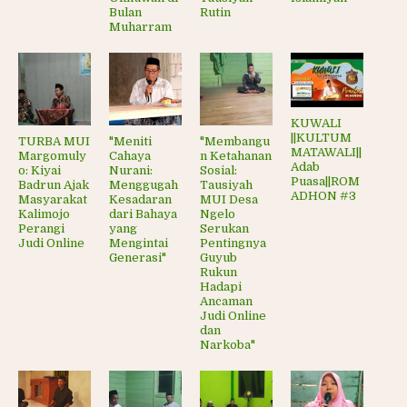
Bulan
Rutin
Muharram
KUWALI
||KULTUM
TURBA MUI
"Meniti
"Membangu
MATAWALI||
Margomuly
Cahaya
n Ketahanan
Adab
o: Kiyai
Nurani:
Sosial:
Puasa||ROM
Badrun Ajak
Menggugah
Tausiyah
ADHON #3
Masyarakat
Kesadaran
MUI Desa
Kalimojo
dari Bahaya
Ngelo
Perangi
yang
Serukan
Judi Online
Mengintai
Pentingnya
Generasi"
Guyub
Rukun
Hadapi
Ancaman
Judi Online
dan
Narkoba"