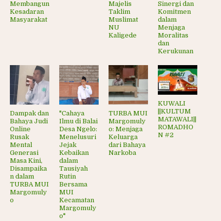
Membangun
Majelis
Sinergi dan
Kesadaran
Taklim
Komitmen
Masyarakat
Muslimat
dalam
NU
Menjaga
Kaligede
Moralitas
dan
Kerukunan
KUWALI
||KULTUM
Dampak dan
"Cahaya
TURBA MUI
MATAWALI||
Bahaya Judi
Ilmu di Balai
Margomuly
ROMADHO
Online
Desa Ngelo:
o: Menjaga
N #2
Rusak
Menelusuri
Keluarga
Mental
Jejak
dari Bahaya
Generasi
Kebaikan
Narkoba
Masa Kini,
dalam
Disampaika
Tausiyah
n dalam
Rutin
TURBA MUI
Bersama
Margomuly
MUI
o
Kecamatan
Margomuly
o"