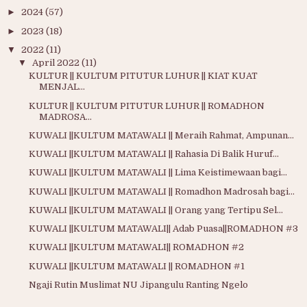
►
2024
(57)
►
2023
(18)
▼
2022
(11)
▼
April 2022
(11)
KULTUR || KULTUM PITUTUR LUHUR || KIAT KUAT
MENJAL...
KULTUR || KULTUM PITUTUR LUHUR || ROMADHON
MADROSA...
KUWALI ||KULTUM MATAWALI || Meraih Rahmat, Ampunan...
KUWALI ||KULTUM MATAWALI || Rahasia Di Balik Huruf...
KUWALI ||KULTUM MATAWALI || Lima Keistimewaan bagi...
KUWALI ||KULTUM MATAWALI || Romadhon Madrosah bagi...
KUWALI ||KULTUM MATAWALI || Orang yang Tertipu Sel...
KUWALI ||KULTUM MATAWALI|| Adab Puasa||ROMADHON #3
KUWALI ||KULTUM MATAWALI|| ROMADHON #2
KUWALI ||KULTUM MATAWALI || ROMADHON #1
Ngaji Rutin Muslimat NU Jipangulu Ranting Ngelo