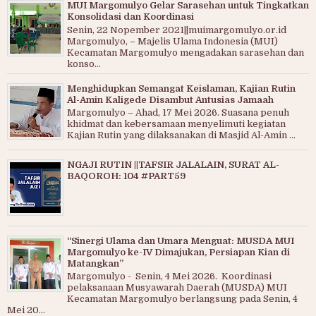
MUI Margomulyo Gelar Sarasehan untuk Tingkatkan
Konsolidasi dan Koordinasi
Senin, 22 Nopember 2021||muimargomulyo.or.id
Margomulyo, – Majelis Ulama Indonesia (MUI)
Kecamatan Margomulyo mengadakan sarasehan dan
konso...
Menghidupkan Semangat Keislaman, Kajian Rutin
Al-Amin Kaligede Disambut Antusias Jamaah
Margomulyo – Ahad, 17 Mei 2026. Suasana penuh
khidmat dan kebersamaan menyelimuti kegiatan
Kajian Rutin yang dilaksanakan di Masjid Al-Amin ...
NGAJI RUTIN ||TAFSIR JALALAIN, SURAT AL-
BAQOROH: 104 #PART59
“Sinergi Ulama dan Umara Menguat: MUSDA MUI
Margomulyo ke-IV Dimajukan, Persiapan Kian di
Matangkan”
Margomulyo - Senin, 4 Mei 2026. Koordinasi
pelaksanaan Musyawarah Daerah (MUSDA) MUI
Kecamatan Margomulyo berlangsung pada Senin, 4
Mei 20...