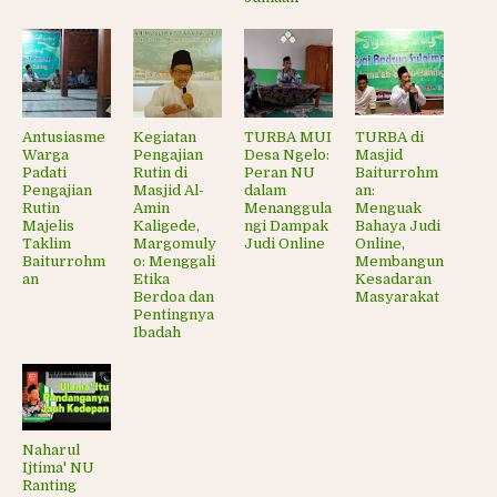
Antusiasme
Kegiatan
TURBA MUI
TURBA di
Warga
Pengajian
Desa Ngelo:
Masjid
Padati
Rutin di
Peran NU
Baiturrohm
Pengajian
Masjid Al-
dalam
an:
Rutin
Amin
Menanggula
Menguak
Majelis
Kaligede,
ngi Dampak
Bahaya Judi
Taklim
Margomuly
Judi Online
Online,
Baiturrohm
o: Menggali
Membangun
an
Etika
Kesadaran
Berdoa dan
Masyarakat
Pentingnya
Ibadah
Naharul
Ijtima' NU
Ranting