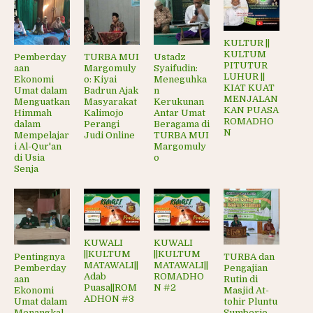
KULTUR ||
KULTUM
Pemberday
TURBA MUI
Ustadz
PITUTUR
aan
Margomuly
Syaifudin:
LUHUR ||
Ekonomi
o: Kiyai
Meneguhka
KIAT KUAT
Umat dalam
Badrun Ajak
n
MENJALAN
Menguatkan
Masyarakat
Kerukunan
KAN PUASA
Himmah
Kalimojo
Antar Umat
ROMADHO
dalam
Perangi
Beragama di
N
Mempelajar
Judi Online
TURBA MUI
i Al-Qur'an
Margomuly
di Usia
o
Senja
KUWALI
KUWALI
||KULTUM
||KULTUM
Pentingnya
TURBA dan
MATAWALI||
MATAWALI||
Pemberday
Pengajian
Adab
ROMADHO
aan
Rutin di
Puasa||ROM
N #2
Ekonomi
Masjid At-
ADHON #3
Umat dalam
tohir Pluntu
Menangkal
Sumberjo,