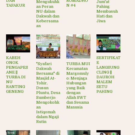
DAN
ROMADHO
Mengukuhk
Jum'at
TAFAKUR
N #4
an Peran
Pahing
NU dalam
Membasuh
Dakwah dan
Hati dan
Kebersama
Jiwa
an
KABEH
SERTIFIKAT
ONOK
E
"Syafari
TURBA MUI
PENGAPES
LANGSUNG
Dakwah
Kecamatan
ANE ||
CLING ||
Bersama" di
Margomuly
TURBA DI
DAUROH
Masjid At-
o: Menjaga
NU
MALEM
Tohir,
Hubungan
RANTING
SETU
Dusun
yang Baik
GENENG
PAHING
Pluntu, Desa
dengan
Sumberjo:
Allah SWT
Mengokohk
dan Sesama
an
Manusia
Istiqomah
dalam Ngaji
Rutin