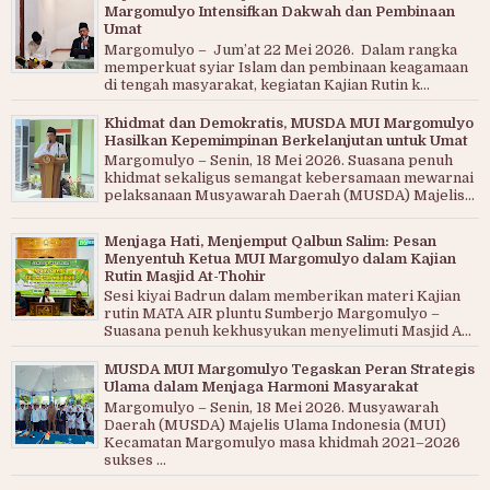
Margomulyo Intensifkan Dakwah dan Pembinaan
Umat
Margomulyo – Jum’at 22 Mei 2026. Dalam rangka
memperkuat syiar Islam dan pembinaan keagamaan
di tengah masyarakat, kegiatan Kajian Rutin k...
Khidmat dan Demokratis, MUSDA MUI Margomulyo
Hasilkan Kepemimpinan Berkelanjutan untuk Umat
Margomulyo – Senin, 18 Mei 2026. Suasana penuh
khidmat sekaligus semangat kebersamaan mewarnai
pelaksanaan Musyawarah Daerah (MUSDA) Majelis...
Menjaga Hati, Menjemput Qalbun Salim: Pesan
Menyentuh Ketua MUI Margomulyo dalam Kajian
Rutin Masjid At-Thohir
Sesi kiyai Badrun dalam memberikan materi Kajian
rutin MATA AIR pluntu Sumberjo Margomulyo –
Suasana penuh kekhusyukan menyelimuti Masjid A...
MUSDA MUI Margomulyo Tegaskan Peran Strategis
Ulama dalam Menjaga Harmoni Masyarakat
Margomulyo – Senin, 18 Mei 2026. Musyawarah
Daerah (MUSDA) Majelis Ulama Indonesia (MUI)
Kecamatan Margomulyo masa khidmah 2021–2026
sukses ...