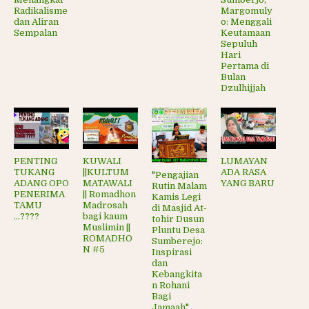
Radikalisme
Margomuly
dan Aliran
o: Menggali
Sempalan
Keutamaan
Sepuluh
Hari
Pertama di
Bulan
Dzulhijjah
PENTING
KUWALI
LUMAYAN
TUKANG
||KULTUM
ADA RASA
"Pengajian
ADANG OPO
MATAWALI
YANG BARU
Rutin Malam
PENERIMA
|| Romadhon
Kamis Legi
TAMU
Madrosah
di Masjid At-
...????
bagi kaum
tohir Dusun
Muslimin ||
Pluntu Desa
ROMADHO
Sumberejo:
N #5
Inspirasi
dan
Kebangkita
n Rohani
Bagi
Jamaah"