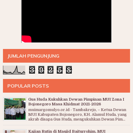
JUMLAH PENGUNJUNG
3
9
2
5
8
POPULAR POSTS
Gus Huda Kukuhkan Dewan Pimpinan MUI Zona I
Bojonegoro Masa Khidmat 2021-2026
muimargomulyo.or.id - Tambakrejo, – Ketua Dewan
MUI Kabupaten Bojonegoro, KH. Alamul Huda, yang
akrab disapa Gus Huda, mengukuhkan Dewan Pim...
Kajian Rutin di Masjid Baiturrohim, MUI