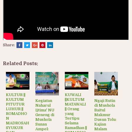
Share:
Related Posts:
KULTUR ||
KUWALI
KULTUM
||KULTUM
Kegiatan
Ngaji Rutin
PITUTUR
MATAWALI
Naharul
di Mushola
LUHUR ||
|| Orang
Ijtima' NU
Baitul
ROMADHO
yang
Geneng di
Makmur
N
Tertipu
Mushola
Dusun Tolu:
MADROSAH
Selama
Sunan
Kajian
SYUKUR
Ramadhan ||
Ampel:
Malam