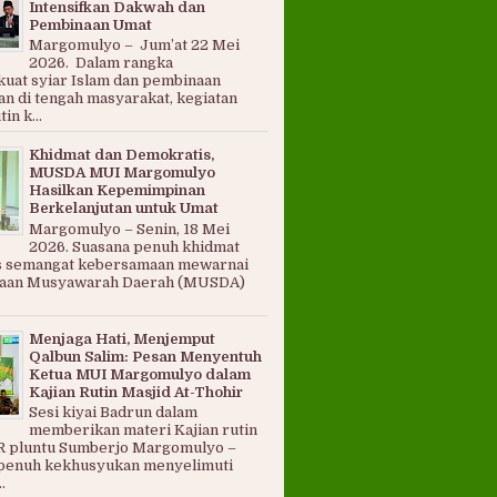
Intensifkan Dakwah dan
Pembinaan Umat
Margomulyo – Jum’at 22 Mei
2026. Dalam rangka
at syiar Islam dan pembinaan
n di tengah masyarakat, kegiatan
in k...
Khidmat dan Demokratis,
MUSDA MUI Margomulyo
Hasilkan Kepemimpinan
Berkelanjutan untuk Umat
Margomulyo – Senin, 18 Mei
2026. Suasana penuh khidmat
s semangat kebersamaan mewarnai
naan Musyawarah Daerah (MUSDA)
Menjaga Hati, Menjemput
Qalbun Salim: Pesan Menyentuh
Ketua MUI Margomulyo dalam
Kajian Rutin Masjid At-Thohir
Sesi kiyai Badrun dalam
memberikan materi Kajian rutin
 pluntu Sumberjo Margomulyo –
penuh kekhusyukan menyelimuti
.