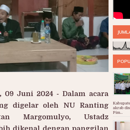
JUML
POPU
 09 Juni 2024 - Dalam acara
Kabupate
yang digelar oleh NU Ranting
akrab di
Pim...
tan Margomulyo, Ustadz
bih dikenal dengan panggilan