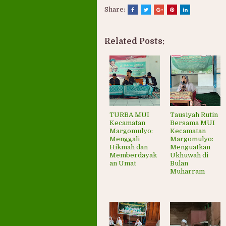
Share:
Related Posts:
TURBA MUI
Tausiyah Rutin
Kecamatan
Bersama MUI
Margomulyo:
Kecamatan
Menggali
Margomulyo:
Hikmah dan
Menguatkan
Memberdayak
Ukhuwah di
an Umat
Bulan
Muharram