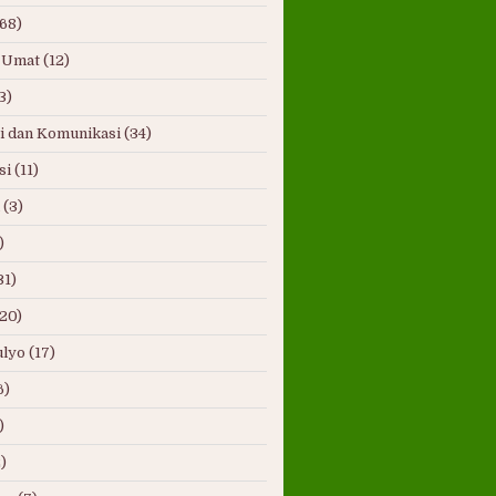
(68)
 Umat
(12)
3)
i dan Komunikasi
(34)
si
(11)
(3)
)
31)
(20)
lyo
(17)
6)
)
)