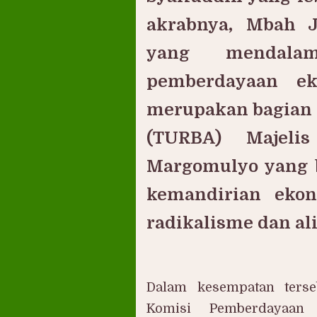
akrabnya, Mbah J
yang mendala
pemberdayaan ek
merupakan bagian 
(TURBA) Majeli
Margomulyo yang 
kemandirian eko
radikalisme dan al
Dalam kesempatan ters
Komisi Pemberdayaa