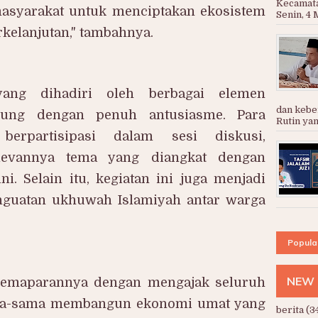
Kecamat
masyarakat untuk menciptakan ekosistem
Senin, 4 M
kelanjutan," tambahnya.
 yang dihadiri oleh berbagai elemen
dan kebe
gsung dengan penuh antusiasme. Para
Rutin yan
 berpartisipasi dalam sesi diskusi,
levannya tema yang diangkat dengan
ni. Selain itu, kegiatan ini juga menjadi
enguatan ukhuwah Islamiyah antar warga
Popula
NEW 
emaparannya dengan mengajak seluruh
ma-sama membangun ekonomi umat yang
berita
(3