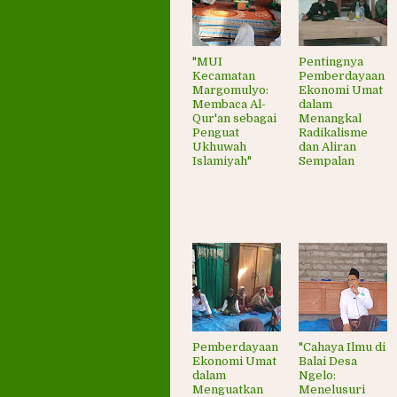
"MUI
Pentingnya
Kecamatan
Pemberdayaan
Margomulyo:
Ekonomi Umat
Membaca Al-
dalam
Qur'an sebagai
Menangkal
Penguat
Radikalisme
Ukhuwah
dan Aliran
Islamiyah"
Sempalan
Pemberdayaan
"Cahaya Ilmu di
Ekonomi Umat
Balai Desa
dalam
Ngelo:
Menguatkan
Menelusuri