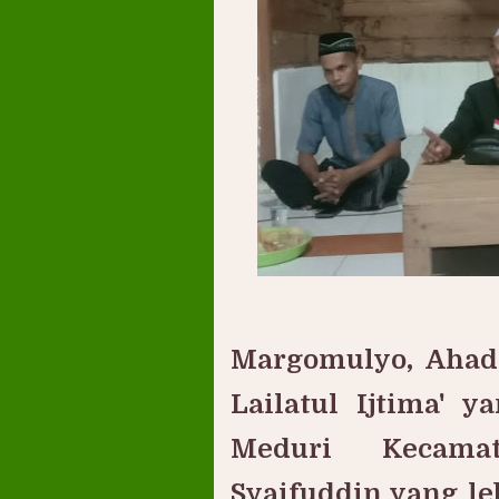
Margomulyo, Ahad,
Lailatul Ijtima' 
Meduri Kecama
Syaifuddin yang le