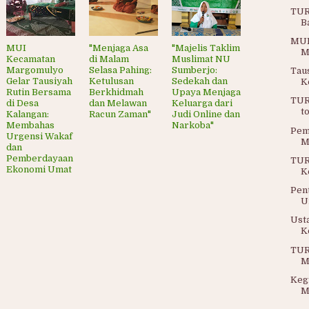
TUR
B
MUI
MUI
"Menjaga Asa
"Majelis Taklim
M
Kecamatan
di Malam
Muslimat NU
Margomulyo
Selasa Pahing:
Sumberjo:
Tau
Gelar Tausiyah
Ketulusan
Sedekah dan
K
Rutin Bersama
Berkhidmah
Upaya Menjaga
TUR
di Desa
dan Melawan
Keluarga dari
to
Kalangan:
Racun Zaman"
Judi Online dan
Membahas
Narkoba"
Pem
Urgensi Wakaf
M
dan
Pemberdayaan
TUR
Ekonomi Umat
K
Pen
U
Ust
K
TUR
M
Keg
M