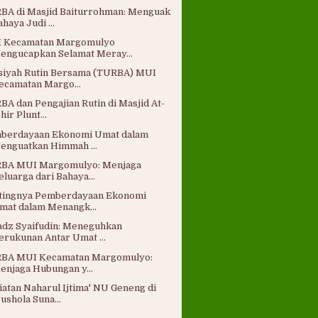
BA di Masjid Baiturrohman: Menguak
ahaya Judi ...
 Kecamatan Margomulyo
engucapkan Selamat Meray...
siyah Rutin Bersama (TURBA) MUI
ecamatan Margo...
BA dan Pengajian Rutin di Masjid At-
hir Plunt...
berdayaan Ekonomi Umat dalam
enguatkan Himmah ...
BA MUI Margomulyo: Menjaga
eluarga dari Bahaya...
tingnya Pemberdayaan Ekonomi
mat dalam Menangk...
adz Syaifudin: Meneguhkan
erukunan Antar Umat ...
BA MUI Kecamatan Margomulyo:
enjaga Hubungan y...
iatan Naharul Ijtima' NU Geneng di
ushola Suna...