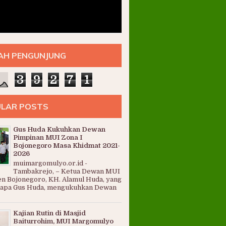
AH PENGUNJUNG
3
9
2
7
1
LAR POSTS
Gus Huda Kukuhkan Dewan
Pimpinan MUI Zona I
Bojonegoro Masa Khidmat 2021-
2026
muimargomulyo.or.id -
Tambakrejo, – Ketua Dewan MUI
n Bojonegoro, KH. Alamul Huda, yang
sapa Gus Huda, mengukuhkan Dewan
Kajian Rutin di Masjid
Baiturrohim, MUI Margomulyo