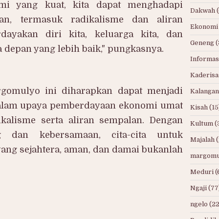
mi yang kuat, kita dapat menghadapi
Dakwah
an, termasuk radikalisme dan aliran
Ekonomi
dayakan diri kita, keluarga kita, dan
Geneng
(
 depan yang lebih baik," pungkasnya.
Informas
Kaderisa
gomulyo ini diharapkan dapat menjadi
Kalangan
 dalam upaya pemberdayaan ekonomi umat
Kisah
(15
kalisme serta aliran sempalan. Dengan
Kultum
(
g dan kebersamaan, cita-cita untuk
Majalah
ng sejahtera, aman, dan damai bukanlah
margomu
Meduri
(
Ngaji
(77
ngelo
(22