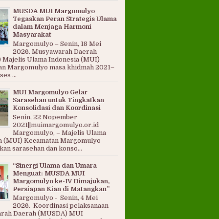
MUSDA MUI Margomulyo
Tegaskan Peran Strategis Ulama
dalam Menjaga Harmoni
Masyarakat
Margomulyo – Senin, 18 Mei
2026. Musyawarah Daerah
Majelis Ulama Indonesia (MUI)
an Margomulyo masa khidmah 2021–
es ...
MUI Margomulyo Gelar
Sarasehan untuk Tingkatkan
Konsolidasi dan Koordinasi
Senin, 22 Nopember
2021||muimargomulyo.or.id
Margomulyo, – Majelis Ulama
a (MUI) Kecamatan Margomulyo
an sarasehan dan konso...
“Sinergi Ulama dan Umara
Menguat: MUSDA MUI
Margomulyo ke-IV Dimajukan,
Persiapan Kian di Matangkan”
Margomulyo - Senin, 4 Mei
2026. Koordinasi pelaksanaan
rah Daerah (MUSDA) MUI