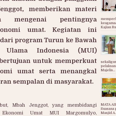
enggot, memberikan materi
m mengenai pentingnya
memperku
keagamaa
Kajian Rut
onomi umat. Kegiatan ini
dari program Turun ke Bawah
s Ulama Indonesia (MUI)
bertujuan untuk memperkuat
sekaligu
pelaksa
nomi umat serta menangkal
Majelis...
iran sempalan di masyarakat.
ebut, Mbah Jenggot, yang membidangi
MATA AIR
Suasana 
n Ekonomi Umat MUI Margomulyo,
Masjid A..