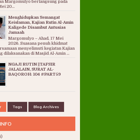
an Margomulyo berlangsung pada
ei 20...
Menghidupkan Semangat
Keislaman, Kajian Rutin Al-Amin
Kaligede Disambut Antusias
Jamaah
Margomulyo – Ahad, 17 Mei
2026. Suasana penuh khidmat
rsamaan menyelimuti kegiatan Kajian
g dilaksanakan di Masjid Al-Amin ...
NGAJI RUTIN ||TAFSIR
JALALAIN, SURAT AL-
BAQOROH: 104 #PART59
r
Tags
Blog Archives
INFO
4)