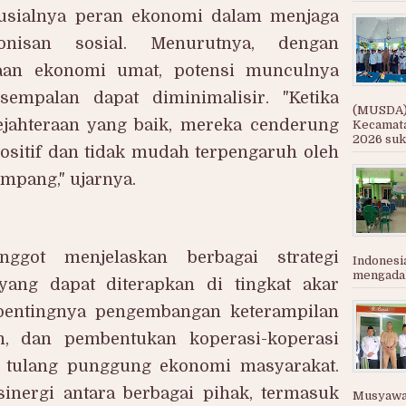
usialnya peran ekonomi dalam menjaga
onisan sosial. Menurutnya, dengan
raan ekonomi umat, potensi munculnya
sempalan dapat diminimalisir. "Ketika
(MUSDA) 
ejahteraan yang baik, mereka cenderung
Kecamat
2026 suks
positif dan tidak mudah terpengaruh oleh
pang," ujarnya.
nggot menjelaskan berbagai strategi
Indonesi
mengadak
ang dapat diterapkan di tingkat akar
pentingnya pengembangan keterampilan
n, dan pembentukan koperasi-koperasi
i tulang punggung ekonomi masyarakat.
inergi antara berbagai pihak, termasuk
Musyawa