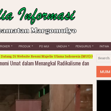
»
»
»
»
PROKER
PRODUK
PO MUI
UNDUH
PENGURUS
FATWA
 Website Resmi Majelis Ulama Indonesia (MUI) Kecamatan Margomulyo
nomi Umat dalam Menangkal Radikalisme dan
MUIM