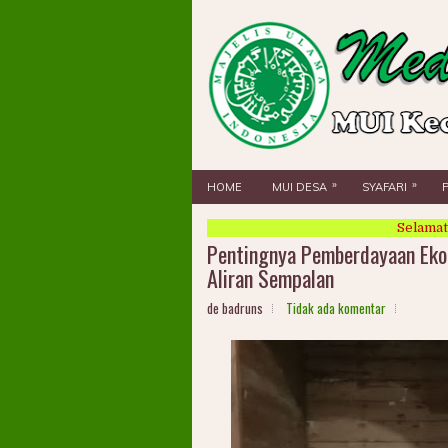
»
»
HOME
MUI DESA
SYAFARI
Selamat Datang Di
Pentingnya Pemberdayaan Eko
Aliran Sempalan
de badruns
Tidak ada komentar