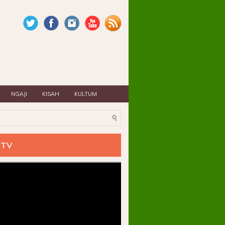
NGAJI
KISAH
KULTUM
 Kabupaten Bojonegoro Jawa Timur. =====> Menjaga Hati, Menjemput
 TV