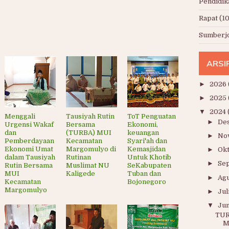
Pendidik
Rapat
(10
Sumberj
ARSI
►
2026
►
2025
▼
2024
Menggali
Tausiyah Rutin
ToT Penguatan
►
De
Urgensi Wakaf
Bersama
Ekonomi,
dan
(TURBA) MUI
keuangan
►
No
Pemberdayaan
Kecamatan
Syari'ah dan
Ekonomi Umat
Margomulyo di
Kemasjidan
►
Ok
dalam Tausiyah
Rutinan
Untuk Khotib
►
Se
Rutin Bersama
Muslimat NU
SeKabupaten
MUI
Kaligede
Tuban dan
►
Ag
Kecamatan
Bojonegoro
Margomulyo
►
Jul
▼
Jun
TUR
M